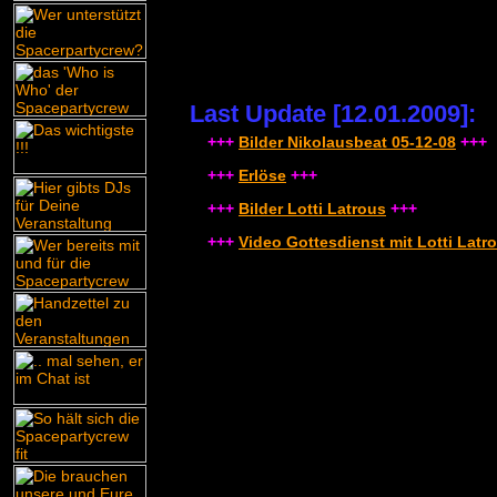
Last Update [
12
.01.2009]:
+++
Bilder Nikolausbeat 05-12-08
+++
+++
Erlöse
+++
+++
Bilder Lotti Latrous
+++
+++
Video Gottesdienst mit Lotti Latr